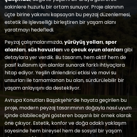
sakinlere huzurlu bir ortam sunuyor. Proje alanının
üçte birine yakınını kapsayan bu peyzaj düzenlemesi,
estetik ile işlevselliği birleştiren bir yaşam alanı
yaratmayı hedefledi.
Peyzaj çalışmalarımızda,
yürüyüş yolları
,
spor
alanları
,
süs havuzları
ve
çocuk oyun alanları
gibi
detaylara yer verdik. Bu tasarım, hem aktif hem de
pasif kullanım için alanlar sunarak farklı ihtiyaçlara
hitap ediyor. Yeşilin dinlendirici etkisi ve mavi su
unsurları ile tamamlanan bu alan, sürdürülebilir bir
yaşam anlayışını da destekliyor.
Avrupa Konutları Başakşehir’de hayata geçirilen bu
proje, modern peyzaj tasarımının doğayla nasıl uyum
içinde olabileceğini gösteren başarılı bir örnek olarak
öne çıkıyor. Estetik, konfor ve doğa odaklı yaklaşım
sayesinde hem bireysel hem de sosyal bir yaşam