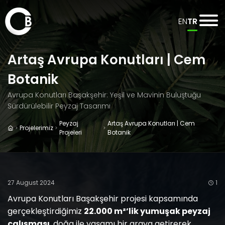
EN
TR
Artaş Avrupa Konutları | Cem
Botanik
Avrupa Konutları Başakşehir: Yeşil ve Mavinin Buluştuğu
Sürdürülebilir Peyzaj Tasarımı
Peyzaj
Artaş Avrupa Konutları | Cem
Projelerimiz
Projeleri
Botanik
27 August 2024
1
Avrupa Konutları Başakşehir projesi kapsamında
gerçekleştirdiğimiz
22.000 m²’lik yumuşak peyzaj
çalışması
, doğa ile yaşamı bir araya getirerek