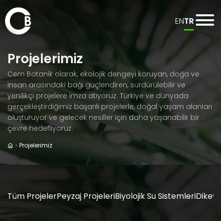
EN
TR
Projelerimiz
Cem Botanik olarak, ekolojik dengeyi koruyan, doğa ve
insan arasındaki bağı güçlendiren, sürdürülebilir ve
yenilikçi projelere imza atıyoruz. Türkiye ve dünyada
gerçekleştirdiğimiz başarılı projelerle, doğal yaşam alanları
oluşturuyor ve gelecek nesiller için daha yaşanabilir bir
çevre hedefliyoruz.
Projelerimiz
Tüm Projeler
Peyzaj Projeleri
Biyolojik Su Sistemleri
Dikey 