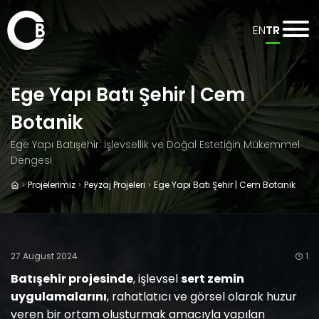
EN
TR
Ege Yapı Batı Şehir | Cem
Botanik
Ege Yapı Batışehir: İşlevsellik ve Doğal Estetiğin Mükemmel
Dengesi
Projelerimiz
Peyzaj Projeleri
Ege Yapı Batı Şehir | Cem Botanik
27 August 2024
1
Batışehir projesinde
, işlevsel
sert zemin
uygulamalarını
, rahatlatıcı ve görsel olarak huzur
veren bir ortam oluşturmak amacıyla yapılan