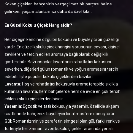
Kokan çiçekler, bahçenizin vazgeçilmez bir parçası haline
gelirken, yaşam alanlarınızı daha da özel kılar.
En Güzel Kokulu Çiçek Hangisidir?
Her çiçeğin kendine özgü bir kokusu ve büyüleyici bir güzelliği
vardır. En güzel kokulu çiçek hangisi sorusunun cevabı, kişisel
zevklere ve tercih edilen aromaya bağlı olarak değişiklik
gösterebilir. Bazı insanlar lavantanın rahatlatıcı kokusunu
severken, diğerleri gülün romantik ve yoğun aromasını tercih
edebilir. İşte popüler kokulu çiçeklerden bazıları:
Lavanta
: Hoş ve rahatlatıcı kokusuyla aromaterapide sıklıkla
kullanılan lavanta, hem bahçelerde hem de evde en çok tercih
edilen kokulu çiçeklerden biridir.
Yasemin
: Egzotik ve tatlı kokusuyla yasemin, özellikle akşam
saatlerinde bahçenizi büyüleyici bir atmosfere dönüştürür.
Gül
: Romantizmin ve zarafetin simgesi olan gül, farklı renk ve
türleriyle her zaman favori kokulu çiçekler arasında yer alır.