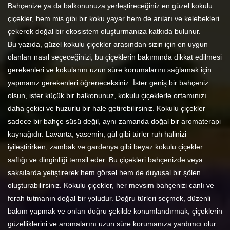
Bahçenize ya da balkonunuza yerleştireceğiniz en güzel kokulu
çiçekler, hem mis gibi bir koku yayar hem de arıları ve kelebekleri
çekerek doğal bir ekosistem oluşturmanıza katkıda bulunur.
Bu yazıda, güzel kokulu çiçekler arasından sizin için en uygun
olanları nasıl seçeceğinizi, bu çiçeklerin bakımında dikkat edilmesi
gerekenleri ve kokularını uzun süre korumalarını sağlamak için
yapmanız gerekenleri öğreneceksiniz. İster geniş bir bahçeniz
olsun, ister küçük bir balkonunuz, kokulu çiçeklerle ortamınızı
daha çekici ve huzurlu bir hale getirebilirsiniz. Kokulu çiçekler
sadece bir bahçe süsü değil, aynı zamanda doğal bir aromaterapi
kaynağıdır. Lavanta, yasemin, gül gibi türler ruh halinizi
iyileştirirken, zambak ve gardenya gibi beyaz kokulu çiçekler
saflığı ve dinginliği temsil eder. Bu çiçekleri bahçenizde veya
saksılarda yetiştirerek hem görsel hem de duyusal bir şölen
oluşturabilirsiniz. Kokulu çiçekler, her mevsim bahçenizi canlı ve
ferah tutmanın doğal bir yoludur. Doğru türleri seçmek, düzenli
bakım yapmak ve onları doğru şekilde konumlandırmak, çiçeklerin
güzelliklerini ve aromalarını uzun süre korumanıza yardımcı olur.