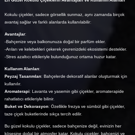
En Güzel Kokulu Çiçeklerin Avantajları ve Kullanım Alanları
Kokulu çiçekler, sadece görsellik sunmaz, aynı zamanda birçok
avantaj sağlar ve farklı alanlarda kullanılabilir:
Avantajlar
:
-Bahçenize veya balkonunuza doğal bir parfüm ekler.
-Arıları ve kelebekleri çekerek çevrenizdeki ekosistemi destekler.
-Stres azaltıcı etkileriyle bulunduğunuz ortama huzur katar.
Kullanım Alanları
:
Peyzaj Tasarımları
: Bahçelerde dekoratif alanlar oluşturmak için
kullanılır.
Aromaterapi
: Lavanta ve yasemin gibi çiçekler, aromaterapide
rahatlatıcı etkileriyle bilinir.
Buket ve Dekorasyon
: Özellikle frezya ve sümbül gibi çiçekler,
taze çiçek buketlerinde sıkça tercih edilir.
Bu güzel kokulu çiçekler, sadece bahçenize değil, evinizin her
köşesine doğal bir atmosfer katar.
Kokulu çiçekler, bahçenizi ve