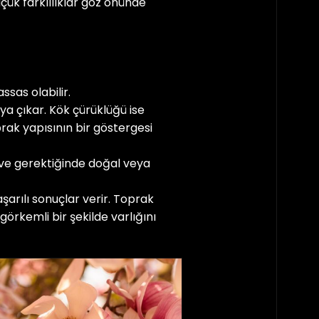
çük farklılıklar göz önünde
ssas olabilir.
a çıkar. Kök çürüklüğü ise
rak yapısının bir göstergesi
ve gerektiğinde doğal veya
arılı sonuçlar verir. Toprak
örkemli bir şekilde varlığını