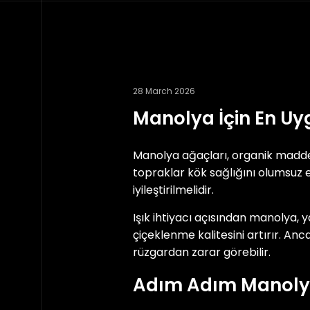
28 March 2026
Manolya İçin En Uyg
Manolya ağaçları, organik madde a
topraklar kök sağlığını olumsuz 
iyileştirilmelidir.
Işık ihtiyacı açısından manolya, 
çiçeklenme kalitesini artırır. An
rüzgardan zarar görebilir.
Adım Adım Manolya 