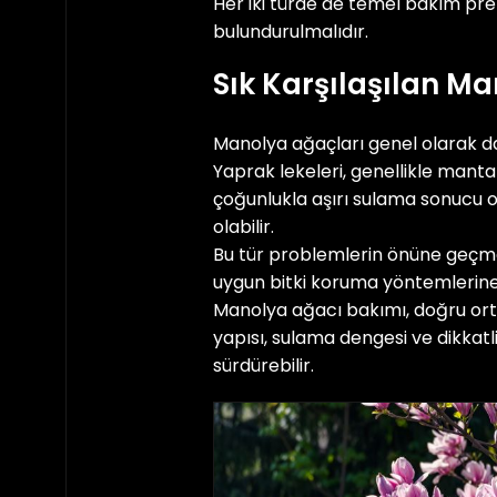
Her iki türde de temel bakım pren
bulundurulmalıdır.
Sık Karşılaşılan Ma
Manolya ağaçları genel olarak daya
Yaprak lekeleri, genellikle mant
çoğunlukla aşırı sulama sonucu ol
olabilir.
Bu tür problemlerin önüne geçm
uygun bitki koruma yöntemlerin
Manolya ağacı bakımı, doğru orta
yapısı, sulama dengesi ve dikkatl
sürdürebilir.