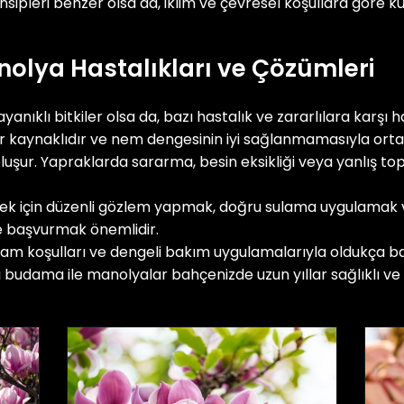
sipleri benzer olsa da, iklim ve çevresel koşullara göre kü
nolya Hastalıkları ve Çözümleri
nıklı bitkiler olsa da, bazı hastalık ve zararlılara karşı ha
ar kaynaklıdır ve nem dengesinin iyi sağlanmamasıyla ortay
uşur. Yapraklarda sararma, besin eksikliği veya yanlış top
ek için düzenli gözlem yapmak, doğru sulama uygulamak 
e başvurmak önemlidir.
m koşulları ve dengeli bakım uygulamalarıyla oldukça baş
i budama ile manolyalar bahçenizde uzun yıllar sağlıklı ve g