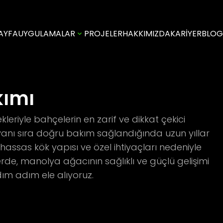
AYFA
UYGULAMALAR
PROJELER
HAKKIMIZDA
KARİYER
BLOG
kımı
leriyle bahçelerin en zarif ve dikkat çekici
n yanı sıra doğru bakım sağlandığında uzun yıllar
, hassas kök yapısı ve özel ihtiyaçları nedeniyle
hberde, manolya ağacının sağlıklı ve güçlü gelişimi
dım adım ele alıyoruz.