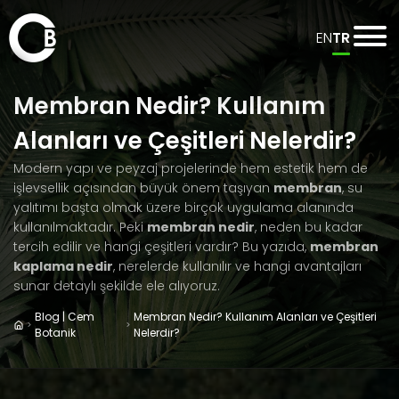
EN
TR
Membran Nedir? Kullanım
Alanları ve Çeşitleri Nelerdir?
Modern yapı ve peyzaj projelerinde hem estetik hem de
işlevsellik açısından büyük önem taşıyan
membran
, su
yalıtımı başta olmak üzere birçok uygulama alanında
kullanılmaktadır. Peki
membran nedir
, neden bu kadar
tercih edilir ve hangi çeşitleri vardır? Bu yazıda,
membran
kaplama nedir
, nerelerde kullanılır ve hangi avantajları
sunar detaylı şekilde ele alıyoruz.
Blog | Cem
Membran Nedir? Kullanım Alanları ve Çeşitleri
Botanik
Nelerdir?