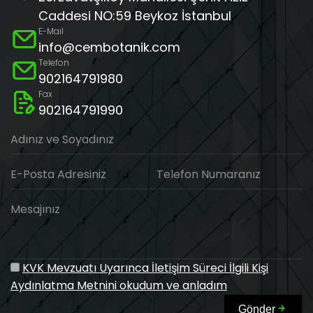
Caddesi NO:59 Beykoz İstanbul
E-Mail
info@cembotanik.com
Telefon
902164791980
Fax
902164791990
Adınız ve Soyadınız
E-Posta Adresiniz
Telefon Numaranız
Mesajınız
KVK Mevzuatı Uyarınca İletişim Süreci İlgili Kişi
Aydınlatma Metnini okudum ve anladım
Gönder